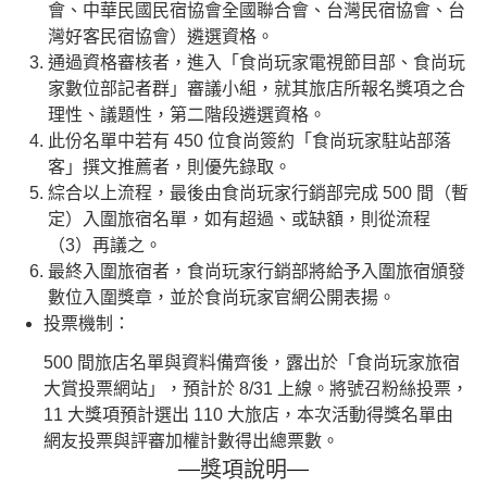
會、中華民國民宿協會全國聯合會、台灣民宿協會、台
灣好客民宿協會）遴選資格。
通過資格審核者，進入「食尚玩家電視節目部、食尚玩
家數位部記者群」審議小組，就其旅店所報名獎項之合
理性、議題性，第二階段遴選資格。
此份名單中若有 450 位食尚簽約「食尚玩家駐站部落
客」撰文推薦者，則優先錄取。
綜合以上流程，最後由食尚玩家行銷部完成 500 間（暫
定）入圍旅宿名單，如有超過、或缺額，則從流程
（3）再議之。
最終入圍旅宿者，食尚玩家行銷部將給予入圍旅宿頒發
數位入圍獎章，並於食尚玩家官網公開表揚。
投票機制：
500 間旅店名單與資料備齊後，露出於「食尚玩家旅宿
大賞投票網站」，預計於 8/31 上線。將號召粉絲投票，
11 大獎項預計選出 110 大旅店，本次活動得獎名單由
網友投票與評審加權計數得出總票數。
獎項說明