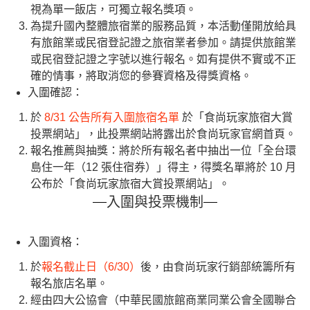
視為單一飯店，可獨立報名獎項。
為提升國內整體旅宿業的服務品質，本活動僅開放給具
有旅館業或民宿登記證之旅宿業者參加。請提供旅館業
或民宿登記證之字號以進行報名。如有提供不實或不正
確的情事，將取消您的參賽資格及得獎資格。
入圍確認：
於
8/31 公告所有入圍旅宿名單
於「食尚玩家旅宿大賞
投票網站」，此投票網站將露出於食尚玩家官網首頁。
報名推薦與抽獎：將於所有報名者中抽出一位「全台環
島住一年（12 張住宿券）」得主，得獎名單將於 10 月
公布於「食尚玩家旅宿大賞投票網站」。
入圍與投票機制
入圍資格：
於
報名截止日（6/30）
後，由食尚玩家行銷部統籌所有
報名旅店名單。
經由四大公協會（中華民國旅館商業同業公會全國聯合