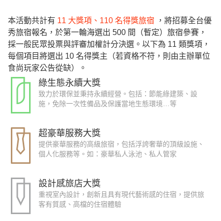
本活動共計有
11 大獎項、110 名得獎旅宿
，將招募全台優
秀旅宿報名，於第一輪海選出 500 間（暫定）旅宿參賽，
採一般民眾投票與評審加權計分決選。以下為 11 類獎項，
每個項目將選出 10 名得獎主（若資格不符，則由主辦單位
食尚玩家公告從缺）。
綠生態永續大獎
致力於環保並秉持永續經營。包括：節能綠建築、設
施，免除一次性備品及保護當地生態環境…等
超豪華服務大獎
提供豪華服務的高級旅宿，包括浮誇奢華的頂級設施、
個人化服務等。如：豪華私人泳池、私人管家
設計感旅店大獎
重視室內設計，創新且具有現代藝術感的住宿，提供旅
客有質感、高檔的住宿體驗